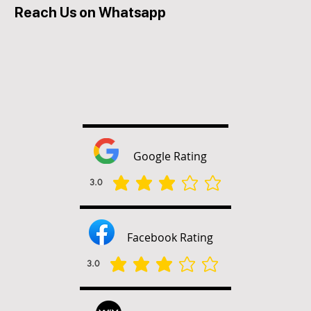
Reach Us on Whatsapp
Google Rating
3.0
la valutazione media è 3 su 5
Facebook Rating
3.0
la valutazione media è 3 su 5