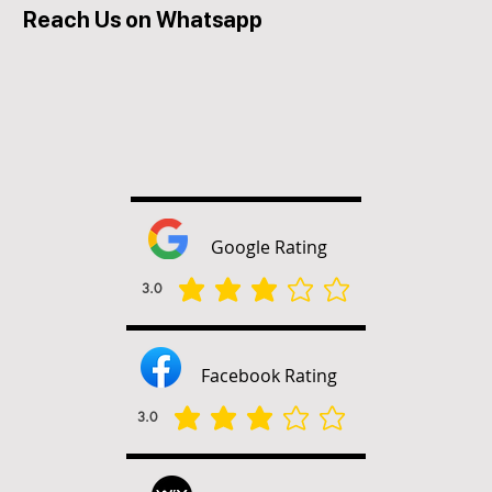
Reach Us on Whatsapp
Google Rating
3.0
la note moyenne est 3 sur 5
Facebook Rating
3.0
la note moyenne est 3 sur 5